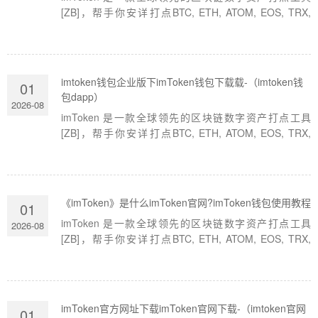
[ZB]，帮手你安详打点BTC, ETH, ATOM, EOS, TRX,
CKB, BCH, LTC, DOT, KSM, FIL, XT...
imtoken钱包企业版下imToken钱包下载载-（imtoken钱
01
包dapp）
2026-08
imToken 是一款全球领先的区块链数字资产打点工具
[ZB]，帮手你安详打点BTC, ETH, ATOM, EOS, TRX,
CKB, BCH, LTC, DOT, KSM, FIL, XT...
《imToken》是什么imToken官网?imToken钱包使用教程
01
imToken 是一款全球领先的区块链数字资产打点工具
2026-08
[ZB]，帮手你安详打点BTC, ETH, ATOM, EOS, TRX,
CKB, BCH, LTC, DOT, KSM, FIL, XT...
imToken官方网址下载imToken官网下载-（imtoken官网
01