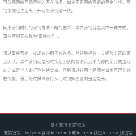
再忽视网络互动营销的潜在市场，如今正是网络营销的黄金时代。营
销策划也注定离不开网络营销这一块。
网络营销时代的营销方法不断的创新，事件营销就是其中一种方式。
事件营销又被称为“事件炒作”。
通过事件营销一夜成名的例子有许多。其背后拥有一支经验丰富的策
划团队。事件营销就是经过策划团队的精密策划来为你的企业或是网
站亦或是个人来打造独特卖点，然后通过在网上雇佣大量水军帮其转
载传播，最后经过媒体宣传从而达到知名度的迅速提升。
技术支持:
织梦模版
友情链接：
imToken官网
imToken下载
imToken钱包
imToken钱包官