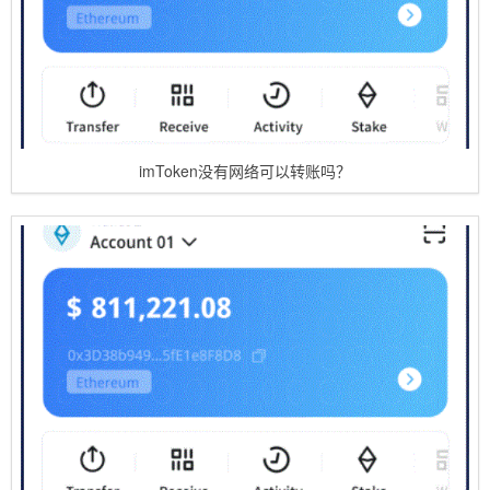
imToken没有网络可以转账吗？