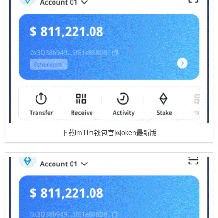
下载imTim钱包官网oken最新版