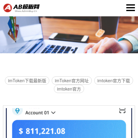
imToken下载最新版
imToken官方网址
imtoken官方下载
imtoken官方