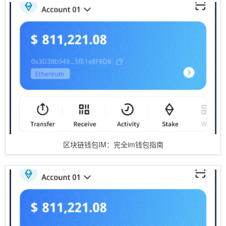
区块链钱包IM：完全im钱包指南