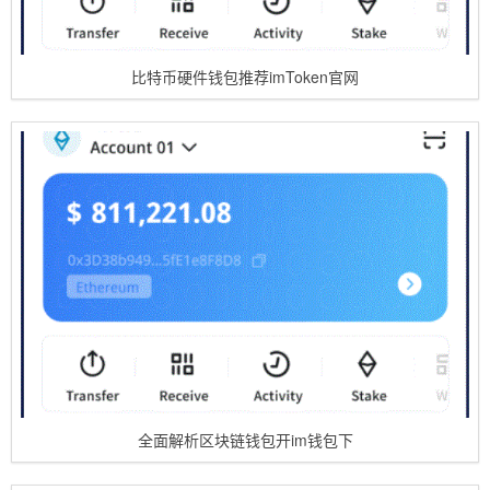
比特币硬件钱包推荐imToken官网
全面解析区块链钱包开im钱包下